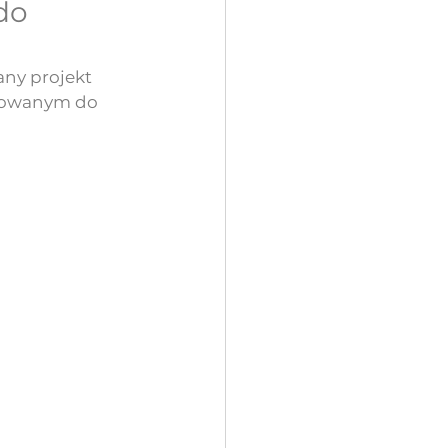
do
ny projekt 
asowanym do 