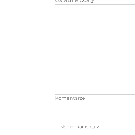
Ostatnie posty
Komentarze
Napisz komentarz...
Ach ta Chelsea…