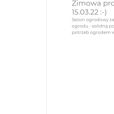
Zimowa pro
15.03.22 :-)
Sezon ogrodowy zac
ogrodu - solidną p
potrzeb ogrodem w