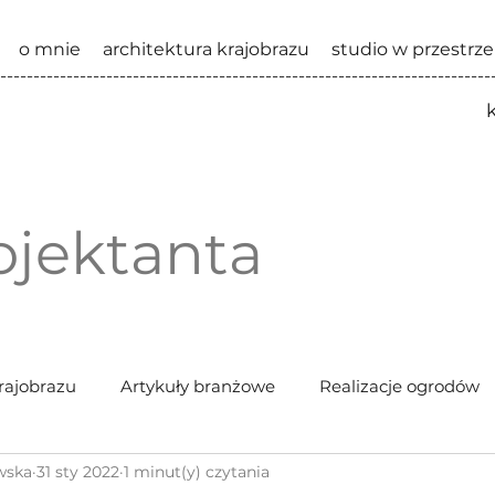
o mnie
architektura krajobrazu
studio w przestrze
--------------------------------------------------------------------------
ojektanta
rajobrazu
Artykuły branżowe
Realizacje ogrodów
wska
31 sty 2022
1 minut(y) czytania
Wydarzenia branżowe