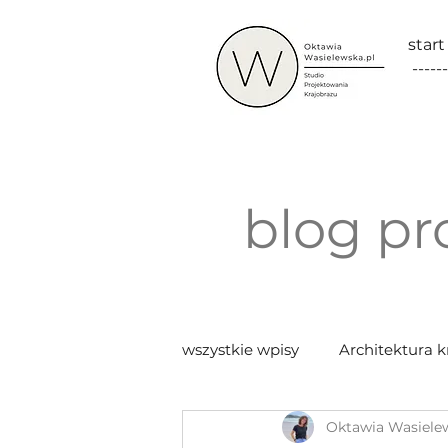
start
------
blog pr
wszystkie wpisy
Architektura k
Oktawia Wasiele
Marketing w zielonej branży