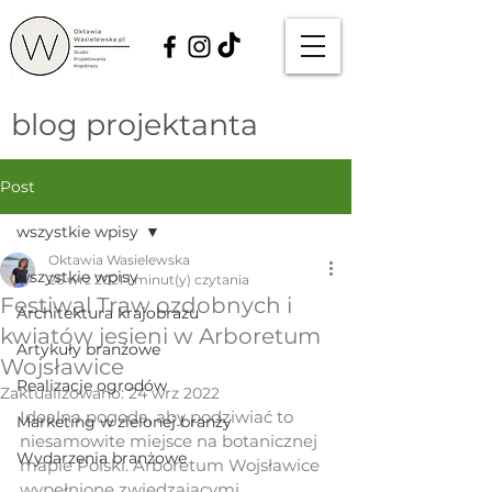
blog projektanta
Post
wszystkie wpisy
Oktawia Wasielewska
wszystkie wpisy
26 wrz 2021
1 minut(y) czytania
Festiwal Traw ozdobnych i
Architektura krajobrazu
kwiatów jesieni w Arboretum
Artykuły branżowe
Wojsławice
Realizacje ogrodów
Zaktualizowano:
24 wrz 2022
Idealna pogoda, aby podziwiać to 
Marketing w zielonej branży
niesamowite miejsce na botanicznej 
Wydarzenia branżowe
mapie Polski. Arboretum Wojsławice 
wypełnione zwiedzającymi, 