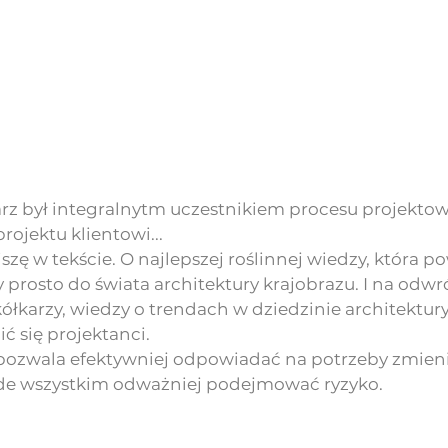
arz był integralnytm uczestnikiem procesu projektow
rojektu klientowi... 
szę w tekście. O najlepszej roślinnej wiedzy, która p
y prosto do świata architektury krajobrazu. I na odwró
kółkarzy, wiedzy o trendach w dziedzinie architektury
ć się projektanci.
pozwala efektywniej odpowiadać na potrzeby zmieni
ede wszystkim odważniej podejmować ryzyko. 