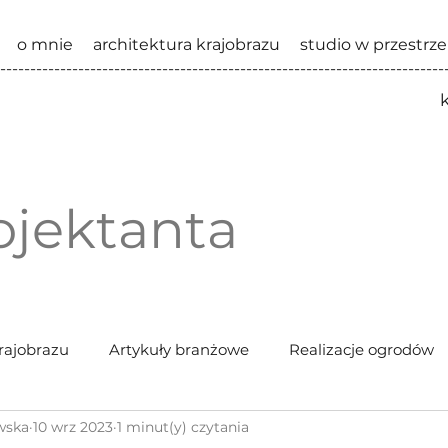
o mnie
architektura krajobrazu
studio w przestrze
--------------------------------------------------------------------------
ojektanta
rajobrazu
Artykuły branżowe
Realizacje ogrodów
wska
10 wrz 2023
1 minut(y) czytania
Wydarzenia branżowe