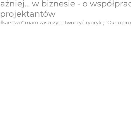
niej... w biznesie - o współpra
i projektantów
karstwo" mam zaszczyt otworzyć rybrykę "Okno proj