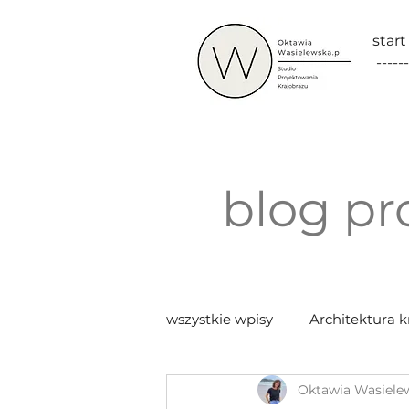
start
------
blog pr
wszystkie wpisy
Architektura k
Oktawia Wasiele
Marketing w zielonej branży