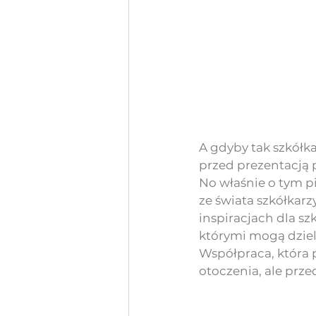
A gdyby tak szkółk
przed prezentacją p
No właśnie o tym pi
ze świata szkółkarz
inspiracjach dla sz
którymi mogą dzieli
Współpraca, która 
otoczenia, ale prz